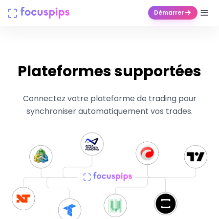
Démarrer
Produits
Plateformes supportées
Entreprise
Tarifs
Connectez votre plateforme de trading pour
synchroniser automatiquement vos trades.
Centre d'aide
Connexion
Essai gratuit