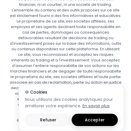
financier, ni un courtier, ni une societe de trading.
L'ensemble du contenu et des outils proposes sur ce site
est strictement fourni a des fins informatives et educatives.
Le proprietaire de ce site, ses societes affiliees, ses
employes et ses agents declinent toute responsabilite en
cas de pertes, dommages ou consequences
defavorables resultant de decisions de trading ou
d'investissement prises sur la base des informations, outils
ou contenus disponibles sur cette plateforme. En utilisant
ce site, vous reconnaissez et acceptez les risques
inherents au trading et a l'investissement. Vous acceptez
d'assumer l'entiere responsabilite de vos actions sur les
marches financiers et de degager de toute responsabilite
le proprietaire du site, ses societes affiliees et toute partie
associee en cas de reclamation, perte ou action en justice
decoulant de votre utilisation des informations fournies. Si
🍪 Cookies
vous avez le moindre doute quant aux risques ou aux
implications du trading, nous vous recommandons
Nous utilisons des cookies analytiques pour
vivement de demander conseil a un professionnel
améliorer votre expérience.
En savoir plus
financier agree.
Refuser
Accepter
© Copyright 2025 | www.focuspips.com | Tous droits
reserves