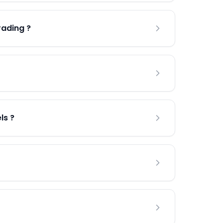
rading ?
ls ?