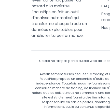
levier qui te fait passer du
hasard à la maîtrise.
FAQ
FocusPips en fait un outil
Pro
d'analyse automatisé qui
rec
transforme chaque trade en
Nos 
données exploitables pour
améliorer ta performance.
Ce site ne fait pas partie du site web de F
Avertissement sur les risques : Le trading e
FocusPips propose un ensemble d'outils de r
independance. Toutefois, nous ne fournisson
conseil en matiere de trading, de finance ou d
nature que ce soit, et nous ne sommes ni une soci
site est strictement fourni a des fins infor
responsabilite en cas de pertes, dommage
informations, outils ou contenus disponibl