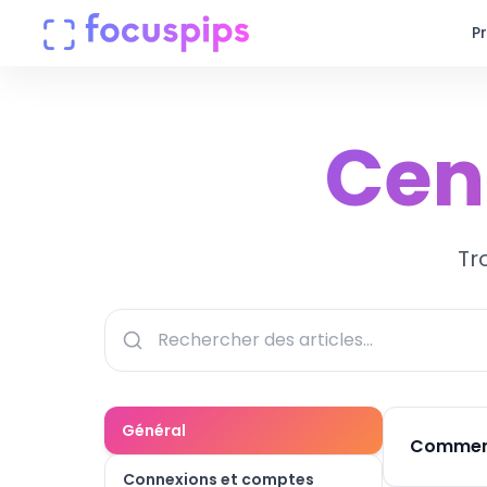
P
Produits
Cent
Entreprise
Tarifs
Tr
Centre d'aide
Connexion
Général
Comment
Connexions et comptes