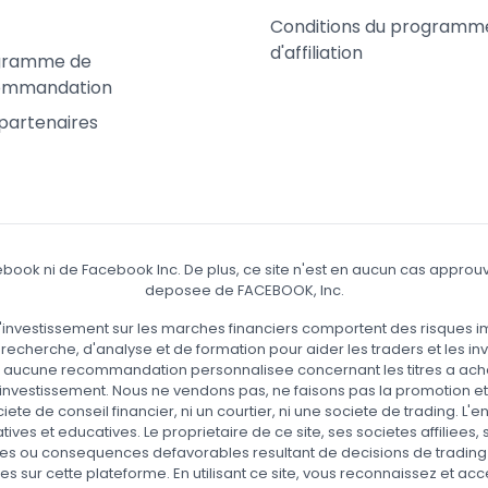
Conditions du programm
d'affiliation
gramme de
ommandation
partenaires
acebook ni de Facebook Inc. De plus, ce site n'est en aucun cas ap
deposee de FACEBOOK, Inc.
t l'investissement sur les marches financiers comportent des risques 
echerche, d'analyse et de formation pour aider les traders et les in
s aucune recommandation personnalisee concernant les titres a ach
'investissement. Nous ne vendons pas, ne faisons pas la promotion e
ete de conseil financier, ni un courtier, ni une societe de trading. L
matives et educatives. Le proprietaire de ce site, ses societes affiliee
s ou consequences defavorables resultant de decisions de trading o
es sur cette plateforme. En utilisant ce site, vous reconnaissez et acc