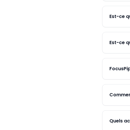
Est-ce q
Est-ce q
FocusPip
Comment 
Quels ac