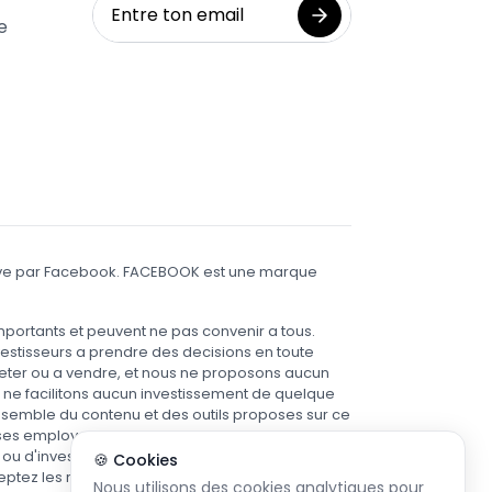
e
prouve par Facebook. FACEBOOK est une marque
importants et peuvent ne pas convenir a tous.
vestisseurs a prendre des decisions en toute
eter ou a vendre, et nous ne proposons aucun
t ne facilitons aucun investissement de quelque
'ensemble du contenu et des outils proposes sur ce
s, ses employes et ses agents declinent toute
u d'investissement prises sur la base des
🍪 Cookies
eptez les risques inherents au trading et a
Nous utilisons des cookies analytiques pour