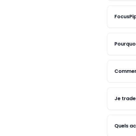
FocusPip
Pourquoi
Comment
Je trade 
Quels ac