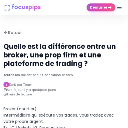
Démarrer
Produits
Retour
Entreprise
Quelle est la différence entre un
broker, une prop firm et une
Tarifs
plateforme de trading ?
Centre d'aide
Toutes les collections
Connexions et comptes
Écrit par
Team
T
Mis à jour
il y a quelques jours
Connexion
1
min de lecture
Essai gratuit
Broker (courtier) :

Intermédiaire qui exécute vos trades. Vous tradez avec 
votre propre argent.

Ex : IC Markets, IG, Pepperstone
