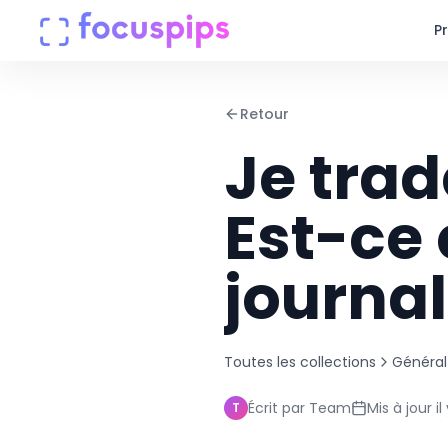
P
Produits
Retour
Je trad
Entreprise
Tarifs
Est-ce 
Centre d'aide
journal
Connexion
Toutes les collections
Général
Écrit par
Team
Mis à jour
i
T