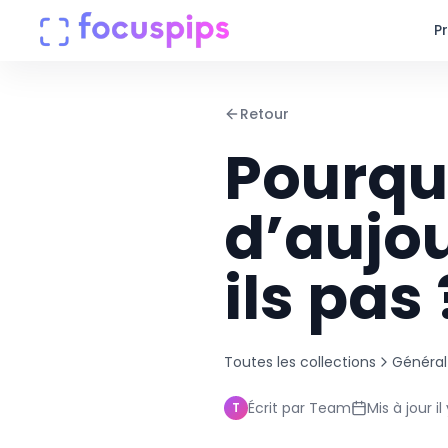
P
Produits
Retour
Pourqu
Entreprise
Tarifs
d’aujou
Centre d'aide
ils pas 
Connexion
Toutes les collections
Général
Écrit par
Team
Mis à jour
i
T