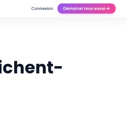
Connexion
Démarrer mon essai
fichent-