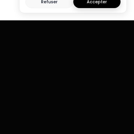
Refuser
Accepter
Rejoins notre newsletter et
reçois notre guide des
5
erreurs qui ruinent les
é
traders
e