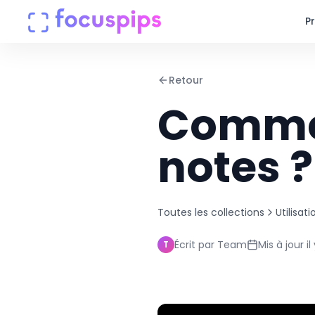
P
Produits
Retour
Commen
Entreprise
Tarifs
notes ?
Centre d'aide
Toutes les collections
Utilisat
Connexion
Écrit par
Team
Mis à jour
i
T