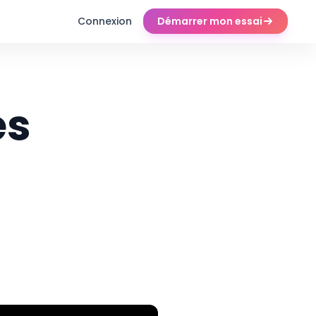
Connexion
Démarrer mon essai
es